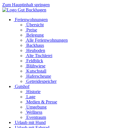
Zum Hauptinhalt springen
Ferienwohnungen
Übersicht
Preise
Belegung
Alle Ferienwohnungen
Backhaus
Heuboden
Alte Tischlerei
Feldblick
Blühwiese
Kutschstall
Haferscheune
Getreidespeicher
Gutshof
Historie
Lage
Medien & Presse
Umgebung
Wellness
Eventraum
Urlaub mit Hund
Urlaub mit Fahrrad