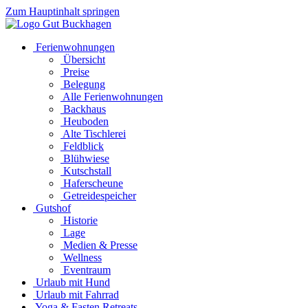
Zum Hauptinhalt springen
Ferienwohnungen
Übersicht
Preise
Belegung
Alle Ferienwohnungen
Backhaus
Heuboden
Alte Tischlerei
Feldblick
Blühwiese
Kutschstall
Haferscheune
Getreidespeicher
Gutshof
Historie
Lage
Medien & Presse
Wellness
Eventraum
Urlaub mit Hund
Urlaub mit Fahrrad
Yoga & Fasten Retreats